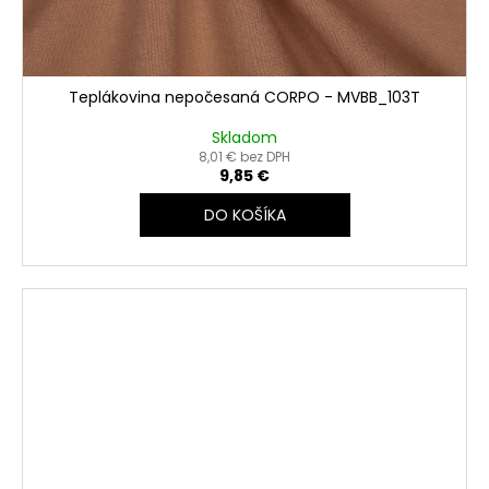
Teplákovina nepočesaná CORPO - MVBB_103T
Skladom
8,01 € bez DPH
9,85 €
DO KOŠÍKA