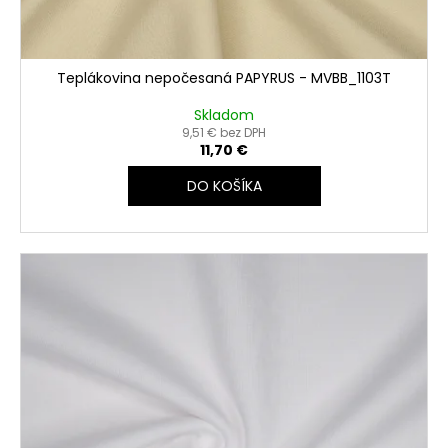
v
Teplákovina nepočesaná PAPYRUS - MVBB_1103T
Skladom
9,51 € bez DPH
11,70 €
DO KOŠÍKA