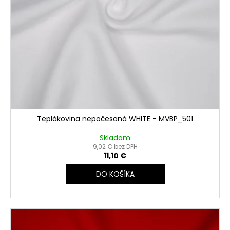
Teplákovina nepočesaná WHITE - MVBP_501
Skladom
9,02 € bez DPH
11,10 €
DO KOŠÍKA