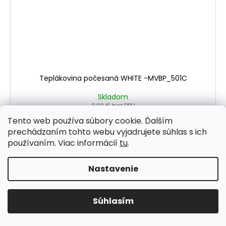
Teplákovina počesaná WHITE -MVBP_501C
Skladom
9,02 € bez DPH
11,10 €
Tento web používa súbory cookie. Ďalším
prechádzaním tohto webu vyjadrujete súhlas s ich
DO KOŠÍKA
používaním. Viac informácií
tu
.
Nastavenie
Súhlasím