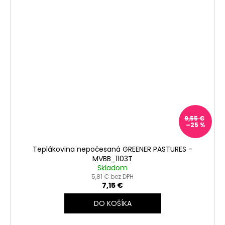
9,55 €
–25 %
Teplákovina nepočesaná GREENER PASTURES -
MVBB_1103T
Skladom
5,81 € bez DPH
7,15 €
DO KOŠÍKA