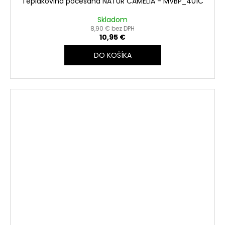
Teplákovina počesaná NATUR CAMELIA - MVBP_401C
Skladom
8,90 € bez DPH
10,95 €
DO KOŠÍKA