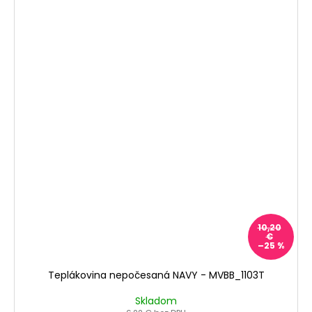
10,20
€
–25 %
Teplákovina nepočesaná NAVY - MVBB_1103T
Skladom