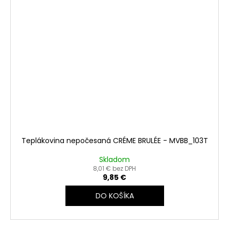
Teplákovina nepočesaná CRÉME BRULÉE - MVBB_103T
Skladom
8,01 € bez DPH
9,85 €
DO KOŠÍKA