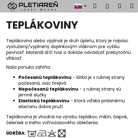
K
Prejsť
Hľadať
Náku
M
Prihlásen
na
o
obsah
Späť
Späť
košík
š
TEPLÁKOVINY
í
Č
k
o
Teplákovina alebo výplnok je druh úpletu, ktorý je najviac
vystužený/vyplnený doplnkovým vláknom pre vyššiu
p
pevnosť. Materiál drží tvar a dokáže odvádzať prebytočnú
o
vlhkosť.
t
Naša ponuka zahŕňa:
r
Počesanú teplákovinu
- látka je z rubnej strany
e
počesaná, viac hrejivá
b
Nepočesanú teplákovinu
- z rubnej strany sú
jemné slučky
u
Elastickú teplákovinu
- ktorá vďaka pridanému
j
elastanu dobre pruží
e
Teplákovina je vhodná na výrobu teplákov, mikín, čiapok,
t
čeleniek a iného voľnočasového oblečenia.
e
ÚDRŽBA
:
n