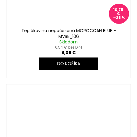
10,75
€
–25 %
Teplákovina nepočesaná MOROCCAN BLUE -
MVBE_106
Skladom
6,54 € bez DPH
8,05 €
DO KOŠÍKA