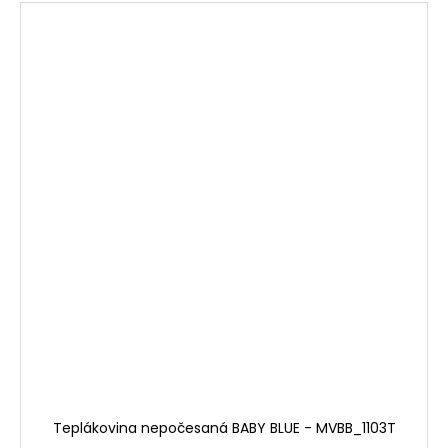
Teplákovina nepočesaná BABY BLUE - MVBB_1103T