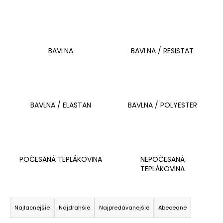
á
j
s
ť
BAVLNA
BAVLNA / RESISTAT
?
BAVLNA / ELASTAN
BAVLNA / POLYESTER
HĽADAŤ
O
POČESANÁ TEPLÁKOVINA
NEPOČESANÁ
d
TEPLÁKOVINA
p
o
R
r
a
Najlacnejšie
Najdrahšie
Najpredávanejšie
Abecedne
ú
d