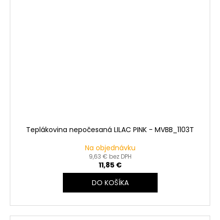
Teplákovina nepočesaná LILAC PINK - MVBB_1103T
Na objednávku
9,63 € bez DPH
11,85 €
DO KOŠÍKA