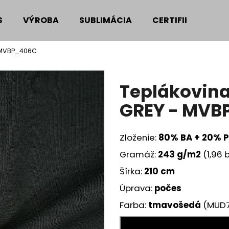
S
VÝROBA
SUBLIMÁCIA
CERTIFIKÁTY
- MVBP_406C
Čo potrebujete nájsť?
Teplákovina
HĽADAŤ
GREY - MVB
Zloženie:
80% BA + 20% 
Odporúčame
Gramáž:
243
g/m2
(1,96
Šírka:
210 cm
Úprava:
počes
Farba:
tmavošedá
(MUD