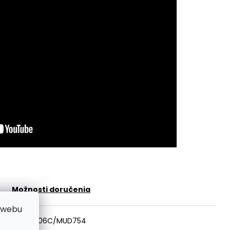
Možnosti doručenia
 webu
ód:
MVBP406C/MUD754