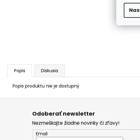
Nas
Popis
Diskusia
Popis produktu nie je dostupný
Z
á
Odoberať newsletter
p
Nezmeškajte žiadne novinky či zľavy!
ä
t
Email