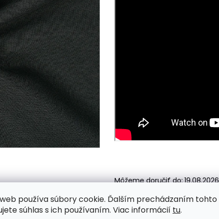
Môžeme doručiť do:
19.08.2026
web používa súbory cookie. Ďalším prechádzaním tohto
ujete súhlas s ich používaním. Viac informácií
tu
.
Skladom
K