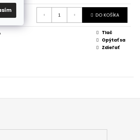
asím
DO KOŠÍKA
Tlač
A
Opýtať sa
Zdieľať