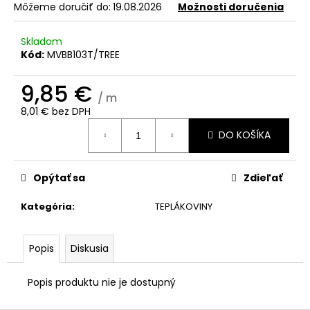
č
Môžeme doručiť do:
19.08.2026
Možnosti doručenia
a
m
Skladom
e
Kód:
MVBB103T/TREE
9,85 €
/ m
8,01 € bez DPH
Jednotková
DO KOŠÍKA
cena:
Opýtať sa
Zdieľať
Kategória
:
TEPLÁKOVINY
Popis
Diskusia
Popis produktu nie je dostupný