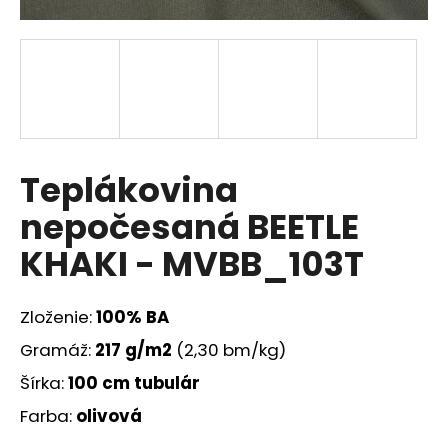
á
j
s
ť
?
Teplákovina
nepočesaná BEETLE
HĽADAŤ
KHAKI - MVBB_103T
Zloženie:
100% BA
O
d
Gramáž:
217
g/m2
(2,30 bm/kg)
p
Šírka:
100 cm tubulár
o
r
Farba:
olivová
ú