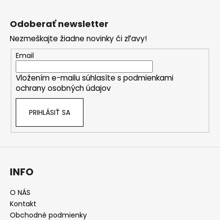
Z
á
Odoberať newsletter
p
Nezmeškajte žiadne novinky či zľavy!
ä
t
Email
i
Vložením e-mailu súhlasíte s
podmienkami
e
ochrany osobných údajov
PRIHLÁSIŤ SA
INFO
O NÁS
Kontakt
Obchodné podmienky