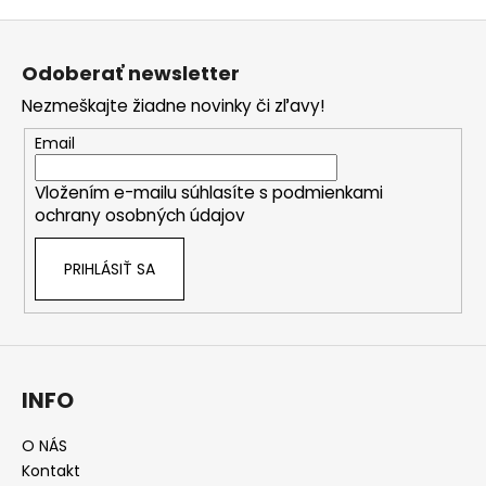
Z
á
Odoberať newsletter
p
Nezmeškajte žiadne novinky či zľavy!
ä
t
Email
i
Vložením e-mailu súhlasíte s
podmienkami
e
ochrany osobných údajov
PRIHLÁSIŤ SA
INFO
O NÁS
Kontakt