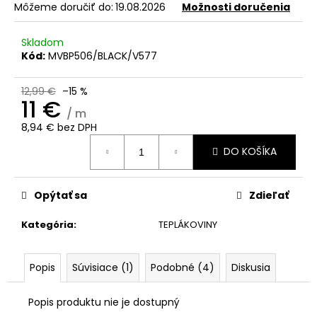
č
Môžeme doručiť do:
19.08.2026
Možnosti doručenia
a
m
Skladom
e
Kód:
MVBP506/BLACK/V577
12,99 €
–15 %
11 €
/ m
8,94 € bez DPH
Jednotková
DO KOŠÍKA
cena:
Opýtať sa
Zdieľať
Kategória
:
TEPLÁKOVINY
Popis
Súvisiace (1)
Podobné (4)
Diskusia
Popis produktu nie je dostupný