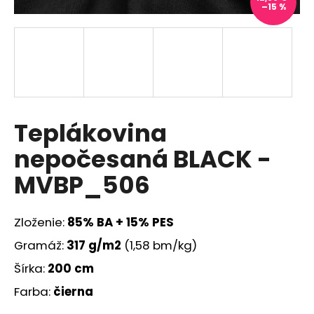
–15 %
á
j
s
ť
?
Teplákovina
nepočesaná BLACK -
HĽADAŤ
MVBP_506
Zloženie:
85
% BA + 15% PES
O
d
Gramáž:
317
g/m2
(1,58 bm/kg)
p
Šírka:
200 cm
o
r
Farba:
čierna
ú