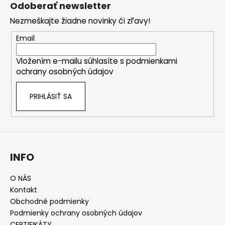
á
Odoberať newsletter
p
Nezmeškajte žiadne novinky či zľavy!
ä
t
Email
i
Vložením e-mailu súhlasíte s
podmienkami
e
ochrany osobných údajov
PRIHLÁSIŤ SA
INFO
O NÁS
Kontakt
Obchodné podmienky
Podmienky ochrany osobných údajov
CERTIFIKÁTY