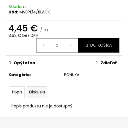
č
a
Skladom
Kód:
MVBPE14/BLACK
m
e
4,45 €
/ m
3,62 € bez DPH
Jednotková
DO KOŠÍKA
cena:
Opýtať sa
Zdieľať
Kategória
:
PONUKA
Popis
Diskusia
Popis produktu nie je dostupný
Z