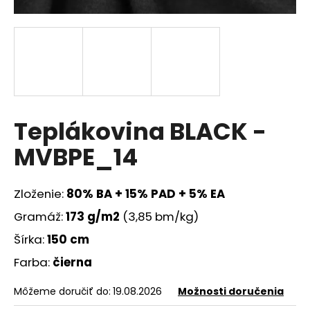
á
j
s
ť
?
Teplákovina BLACK -
MVBPE_14
HĽADAŤ
Zloženie:
80% BA + 15% PAD + 5% EA
Gramáž:
173 g/m2
(3,85 bm/kg)
O
d
Šírka:
150 cm
p
Farba:
čierna
o
r
Môžeme doručiť do:
19.08.2026
Možnosti doručenia
ú