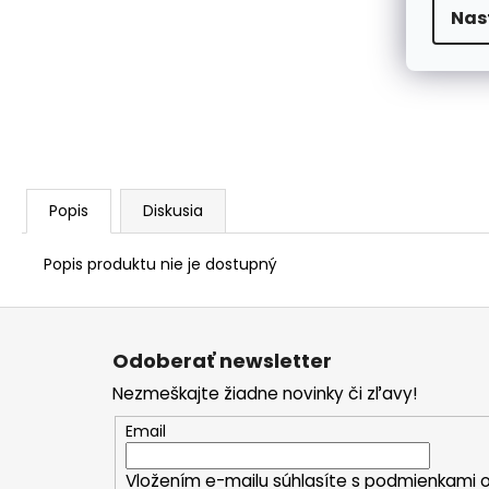
Nas
Popis
Diskusia
Popis produktu nie je dostupný
Z
á
Odoberať newsletter
p
Nezmeškajte žiadne novinky či zľavy!
ä
t
Email
i
Vložením e-mailu súhlasíte s
podmienkami o