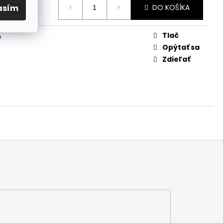
asím
DO KOŠÍKA
Tlač
A
Opýtať sa
Zdieľať