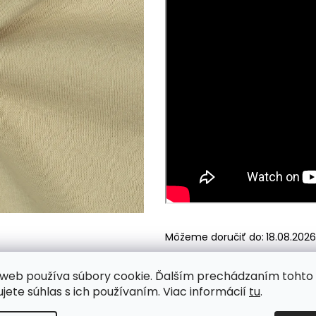
Môžeme doručiť do:
18.08.2026
web používa súbory cookie. Ďalším prechádzaním tohto
Skladom
K
ujete súhlas s ich používaním. Viac informácií
tu
.