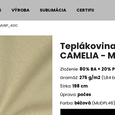
S
VÝROBA
SUBLIMÁCIA
CERTIFIKÁTY
 MVBP_401C
Čo potrebujete nájsť?
Teplákovin
HĽADAŤ
CAMELIA - 
Zloženie:
80% BA + 20% 
Odporúčame
Gramáž:
275
g/m2
(1,84 
Šírka:
198 cm
Úprava:
počes
Farba:
béžová
(MUDPL46