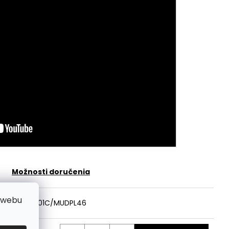
Možnosti doručenia
 webu
ód:
MVBP401C/MUDPL46