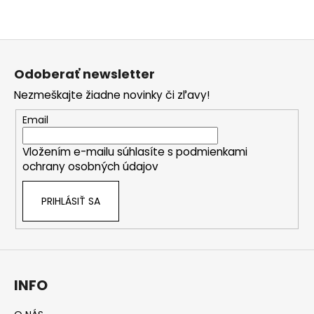
Z
á
Odoberať newsletter
p
Nezmeškajte žiadne novinky či zľavy!
ä
t
Email
i
Vložením e-mailu súhlasíte s
podmienkami
e
ochrany osobných údajov
PRIHLÁSIŤ SA
INFO