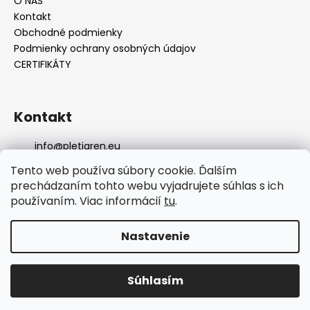
O NÁS
Kontakt
Obchodné podmienky
Podmienky ochrany osobných údajov
CERTIFIKÁTY
Kontakt
info
@
pletiaren.eu
+421 32 649 91 13 (7:00-15:30)
Tento web používa súbory cookie. Ďalším
https://www.facebook.com/pletiarenjosefmudry
prechádzaním tohto webu vyjadrujete súhlas s ich
pletiaren
používaním. Viac informácií
tu
.
Nastavenie
Vytvoril Shoptet
Copyright 2026
PLETIAREŇ, s.r.o.
. Všetky práva
Súhlasím
vyhradené.