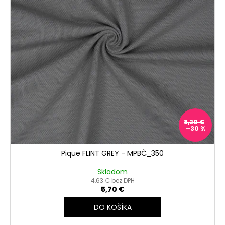
8,20 €
–30 %
Pique FLINT GREY - MPBČ_350
Skladom
4,63 € bez DPH
5,70 €
DO KOŠÍKA