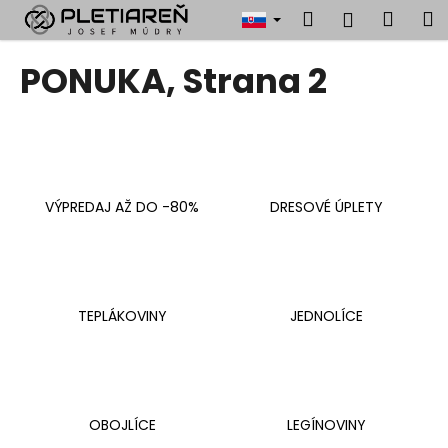
K
Prejsť
Hľadať
Náku
M
Prihlásen
na
o
obsah
Späť
Späť
košík
š
PONUKA
, Strana 2
í
Č
k
o
p
o
VÝPREDAJ AŽ DO -80%
DRESOVÉ ÚPLETY
t
r
e
b
u
TEPLÁKOVINY
JEDNOLÍCE
j
e
t
e
OBOJLÍCE
LEGÍNOVINY
n