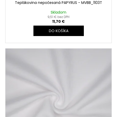
Teplákovina nepočesaná PAPYRUS - MVBB_1103T
Skladom
9,51 € bez DPH
11,70 €
DO KOŠÍKA