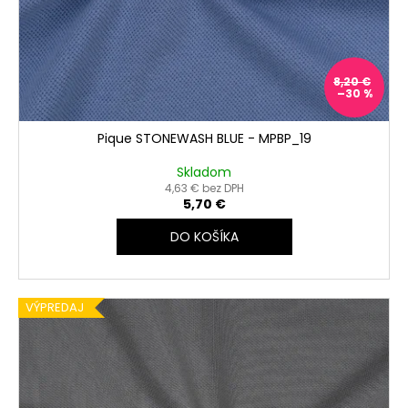
t
o
v
8,20 €
–30 %
Pique STONEWASH BLUE - MPBP_19
Skladom
4,63 € bez DPH
5,70 €
DO KOŠÍKA
VÝPREDAJ