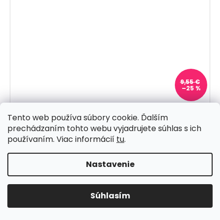
9,55 €
–25 %
Teplákovina nepočesaná GREENER PASTURES -
Tento web používa súbory cookie. Ďalším
MVBB_1103T
prechádzaním tohto webu vyjadrujete súhlas s ich
Skladom
používaním. Viac informácií
tu
.
5,81 € bez DPH
7,15 €
Nastavenie
DO KOŠÍKA
Súhlasím