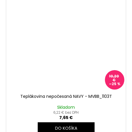
10,20
€
–25 %
Teplákovina nepočesaná NAVY - MVBB_1103T
Skladom
6,22 € bez DPH
7,65 €
DO KOŠÍKA