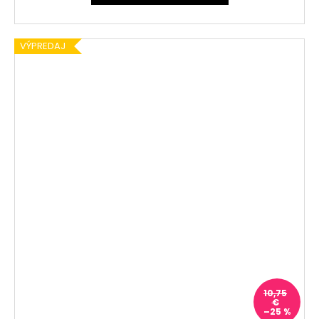
VÝPREDAJ
10,75
€
–25 %