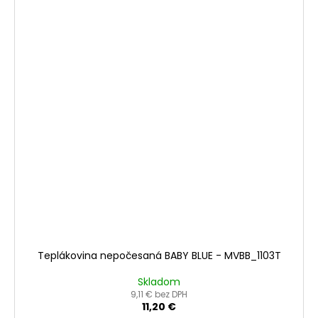
Teplákovina nepočesaná BABY BLUE - MVBB_1103T
Skladom
9,11 € bez DPH
11,20 €