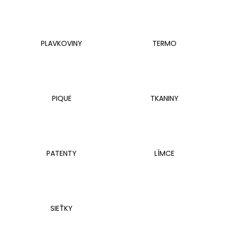
á
j
s
PLAVKOVINY
TERMO
ť
?
PIQUE
TKANINY
HĽADAŤ
PATENTY
LÍMCE
O
d
p
o
r
SIEŤKY
ú