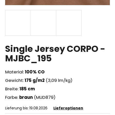
SUCHEN
W
Single Jersey CORPO -
i
r
MJBC_195
e
m
p
Material:
100% CO
f
Gewicht:
175 g/m2
(3,09 lm/kg)
e
h
Breite:
185 cm
l
Farbe:
braun
(MUD879)
e
n
Lieferung bis:
19.08.2026
Lieferoptionen