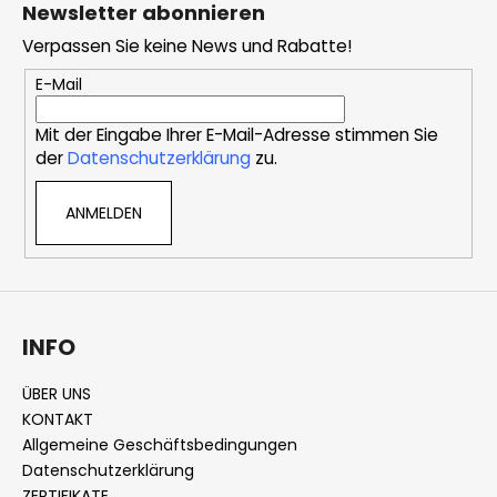
u
Newsletter abonnieren
ß
Verpassen Sie keine News und Rabatte!
z
e
E-Mail
i
Mit der Eingabe Ihrer E-Mail-Adresse stimmen Sie
l
der
Datenschutzerklärung
zu.
e
ANMELDEN
INFO
ÜBER UNS
KONTAKT
Allgemeine Geschäftsbedingungen
Datenschutzerklärung
ZERTIFIKATE