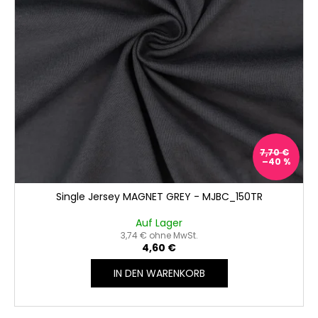
7,70 €
–40 %
Single Jersey MAGNET GREY - MJBC_150TR
Auf Lager
3,74 € ohne MwSt.
4,60 €
IN DEN WARENKORB