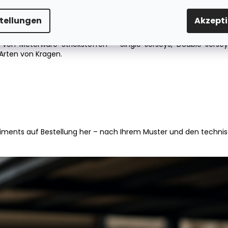
UNSERE PRODUKTION
stellungen
Akzepti
von Meterware-Strickstoffen – Single Jerseys, Double Jerseys
Arten von Kragen.
rtiments auf Bestellung her – nach Ihrem Muster und den techn