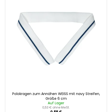
o
s
r
t
t
e
i
d
e
e
r
r
u
P
n
r
g
o
d
u
k
t
e
Polokragen zum Annähen WEISS mit navy Streifen,
Größe 6 cm
Auf Lager
0,53 € ohne MwSt.
0,65 €