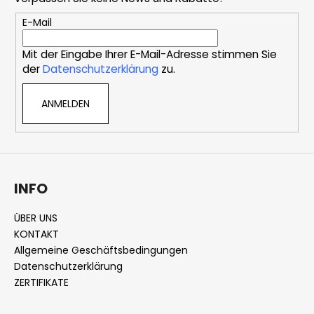
z
e
e
E-Mail
l
i
e
Mit der Eingabe Ihrer E-Mail-Adresse stimmen Sie
l
m
der
Datenschutzerklärung
zu.
e
e
n
ANMELDEN
t
e
d
e
r
L
INFO
i
s
ÜBER UNS
t
KONTAKT
e
Allgemeine Geschäftsbedingungen
Datenschutzerklärung
ZERTIFIKATE