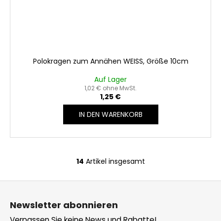
Polokragen zum Annähen WEISS, Größe 10cm
Auf Lager
1,02 € ohne MwSt.
1,25 €
IN DEN WARENKORB
14
Artikel insgesamt
S
t
F
e
u
u
Newsletter abonnieren
e
ß
r
Verpassen Sie keine News und Rabatte!