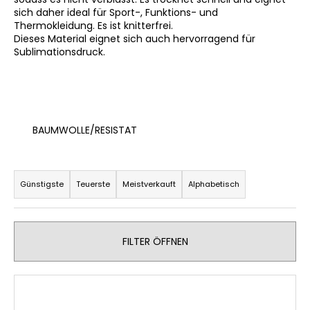
sich daher ideal für Sport-, Funktions- und
Thermokleidung. Es ist knitterfrei.
Dieses Material eignet sich auch hervorragend für
Sublimationsdruck.
SUCHEN
W
i
BAUMWOLLE/RESISTAT
r
e
P
m
r
Günstigste
Teuerste
Meistverkauft
Alphabetisch
p
o
f
e
d
h
u
FILTER ÖFFNEN
l
k
e
t
n
L
s
i