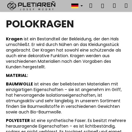
W
Zum
Suchen
Ware
M
Login
Inhalt
a
springen
Zurück
Zurück
r
POLOKRAGEN
zum
zum
e
W
n
a
Kragen
ist ein Bestandteil der Bekleidung, der den Hals
k
umschließt. Er wird durch Nähen an das Kleidungsstück
s
o
angebracht. Der Kragen hat sowohl eine schützende als
s
r
auch eine dekorative Funktion. Kragen werden aus
u
verschiedenen Materialien nach den Vorgaben des
b
Kunden hergestellt.
c
MATERIAL:
h
BAUMWOLLE
ist eines der beliebtesten Materialien mit
e
einzigartigen Eigenschaften – sie ist angenehm im Griff,
n
hat hervorragende Isolationseigenschaften, ist
S
atmungsaktiv und sehr langlebig. In unserem Sortiment
finden Sie Baumwollstoffe in verschiedenen Gewichten
i
sowie auch Bio-Baumwolle.
e
POLYESTER
ist eine synthetische Faser. Es besitzt mehrere
?
herausragende Eigenschaften – es ist lichtbeständig,
sodass es nicht verblasst. Es trocknet schnell und eignet