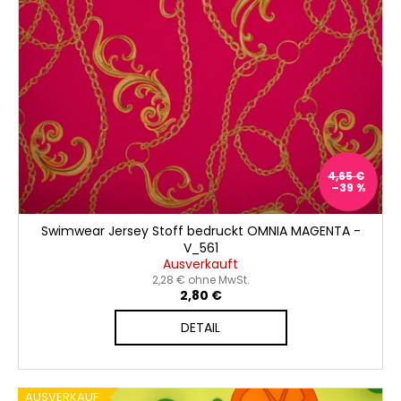
4,65 €
–39 %
Swimwear Jersey Stoff bedruckt OMNIA MAGENTA -
V_561
Ausverkauft
2,28 € ohne MwSt.
2,80 €
DETAIL
AUSVERKAUF