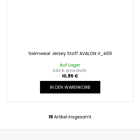
Swimwear Jersey Stoff AVALON V_469
Auf Lager
8,82 € ohne MwSt.
10,85 €
IN DEN WARENKORB
19
Artikel insgesamt
S
t
F
e