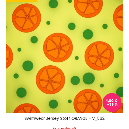
4,80 €
–39 %
Swimwear Jersey Stoff ORANGE - V_562