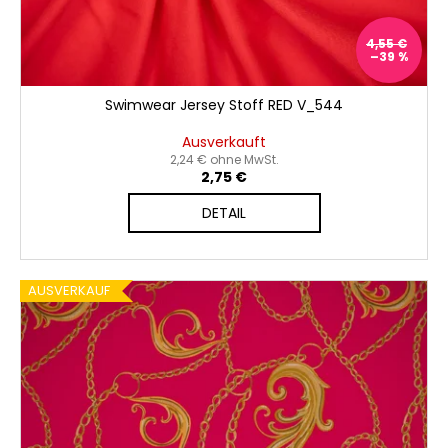
u
k
4,55 €
t
–39 %
e
Swimwear Jersey Stoff RED V_544
Ausverkauft
2,24 € ohne MwSt.
2,75 €
DETAIL
AUSVERKAUF