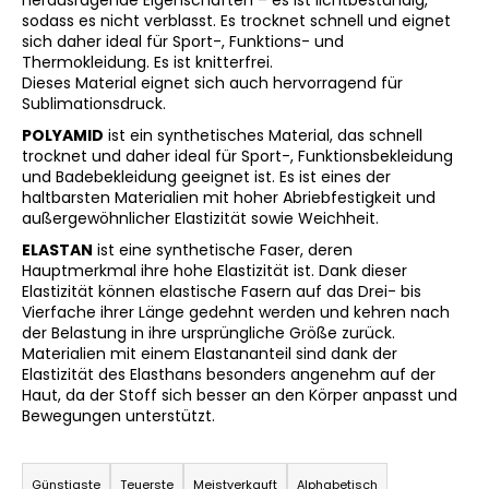
herausragende Eigenschaften – es ist lichtbeständig,
sodass es nicht verblasst. Es trocknet schnell und eignet
sich daher ideal für Sport-, Funktions- und
Thermokleidung. Es ist knitterfrei.
SUCHEN
Dieses Material eignet sich auch hervorragend für
Sublimationsdruck.
POLYAMID
ist ein synthetisches Material, das schnell
trocknet und daher ideal für Sport-, Funktionsbekleidung
W
und Badebekleidung geeignet ist. Es ist eines der
haltbarsten Materialien mit hoher Abriebfestigkeit und
i
außergewöhnlicher Elastizität sowie Weichheit.
r
e
ELASTAN
ist eine synthetische Faser, deren
m
Hauptmerkmal ihre hohe Elastizität ist. Dank dieser
Elastizität können elastische Fasern auf das Drei- bis
p
Vierfache ihrer Länge gedehnt werden und kehren nach
f
der Belastung in ihre ursprüngliche Größe zurück.
e
Materialien mit einem Elastananteil sind dank der
h
Elastizität des Elasthans besonders angenehm auf der
l
Haut, da der Stoff sich besser an den Körper anpasst und
e
Bewegungen unterstützt.
n
P
r
Günstigste
Teuerste
Meistverkauft
Alphabetisch