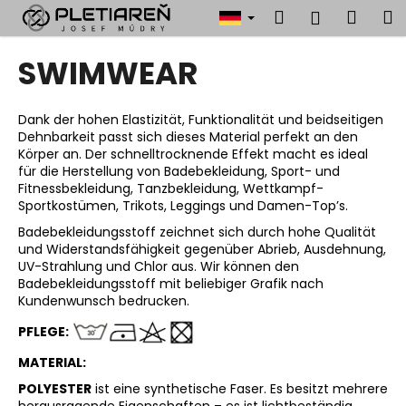
W
Zum
Suchen
Ware
M
Login
Inhalt
a
springen
Zurück
Zurück
r
SWIMWEAR
zum
zum
e
W
n
a
Dank der hohen Elastizität, Funktionalität und beidseitigen
k
Dehnbarkeit passt sich dieses Material perfekt an den
s
o
Körper an. Der schnelltrocknende Effekt macht es ideal
s
r
für die Herstellung von Badebekleidung, Sport- und
u
Fitnessbekleidung, Tanzbekleidung, Wettkampf-
b
Sportkostümen, Trikots, Leggings und Damen-Top’s.
c
Badebekleidungsstoff zeichnet sich durch hohe Qualität
h
und Widerstandsfähigkeit gegenüber Abrieb, Ausdehnung,
e
UV-Strahlung und Chlor aus. Wir können den
n
Badebekleidungsstoff mit beliebiger Grafik nach
Kundenwunsch bedrucken.
S
i
PFLEGE
:
e
MATERIAL:
?
POLYESTER
ist eine synthetische Faser. Es besitzt mehrere