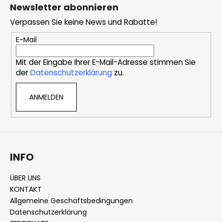
u
u
Newsletter abonnieren
e
ß
r
Verpassen Sie keine News und Rabatte!
z
e
e
E-Mail
l
i
e
Mit der Eingabe Ihrer E-Mail-Adresse stimmen Sie
l
m
der
Datenschutzerklärung
zu.
e
e
n
ANMELDEN
t
e
d
e
r
L
INFO
i
s
ÜBER UNS
t
KONTAKT
e
Allgemeine Geschäftsbedingungen
Datenschutzerklärung