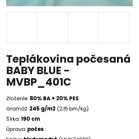
á
j
s
ť
?
Teplákovina počesaná
BABY BLUE -
HĽADAŤ
MVBP_401C
Zloženie:
80% BA + 20% PES
O
d
Gramáž:
245
g/m2
(2,15 bm/kg)
p
Šírka:
190 cm
o
r
Úprava:
počes
ú