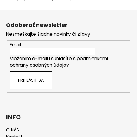
Z
á
Odoberať newsletter
p
Nezmeškajte žiadne novinky či zľavy!
ä
t
Email
i
Vložením e-mailu súhlasíte s
podmienkami
e
ochrany osobných údajov
PRIHLÁSIŤ SA
INFO
O NÁS
Kontakt