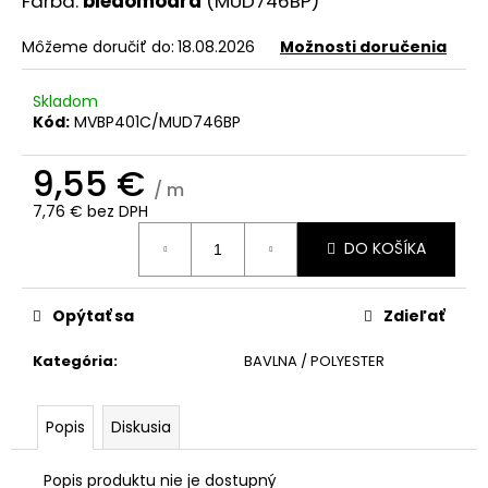
Farba:
bledomodrá
(MUD746BP)
č
a
Môžeme doručiť do:
18.08.2026
Možnosti doručenia
m
e
Skladom
Kód:
MVBP401C/MUD746BP
9,55 €
/ m
7,76 € bez DPH
Jednotková
DO KOŠÍKA
cena:
Opýtať sa
Zdieľať
Kategória
:
BAVLNA / POLYESTER
Popis
Diskusia
Popis produktu nie je dostupný