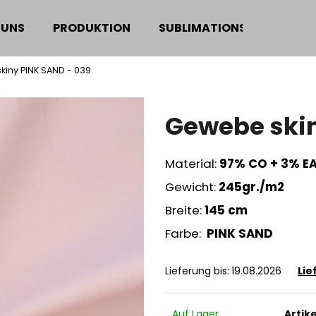
 UNS
PRODUKTION
SUBLIMATIONSDRUCK
iny PINK SAND - 039
Was suchen Sie?
Gewebe skin
SUCHEN
Material:
97% CO + 3% E
Gewicht:
245gr./m2
Wir empfehlen
Breite:
145 cm
Farbe:
PINK SAND
Lieferung bis:
19.08.2026
Lie
Auf Lager
Artik