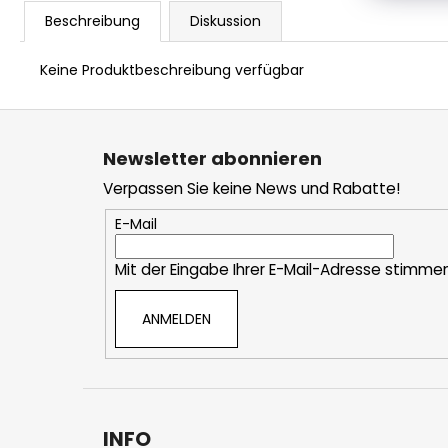
Beschreibung
Diskussion
Keine Produktbeschreibung verfügbar
F
u
Newsletter abonnieren
ß
Verpassen Sie keine News und Rabatte!
z
e
E-Mail
i
Mit der Eingabe Ihrer E-Mail-Adresse stimme
l
e
ANMELDEN
INFO