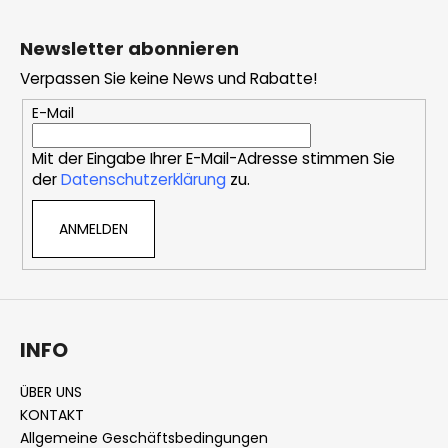
F
u
Newsletter abonnieren
ß
Verpassen Sie keine News und Rabatte!
z
e
E-Mail
i
Mit der Eingabe Ihrer E-Mail-Adresse stimmen Sie
l
der
Datenschutzerklärung
zu.
e
ANMELDEN
INFO
ÜBER UNS
KONTAKT
Allgemeine Geschäftsbedingungen