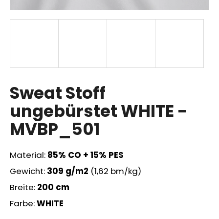
SUCHEN
W
Sweat Stoff
i
r
ungebürstet WHITE -
e
m
MVBP_501
p
f
e
Material:
85
% CO + 15% PES
h
Gewicht:
309
g/m2
(1,62 bm/kg)
l
e
Breite:
200 cm
n
Farbe:
WHITE