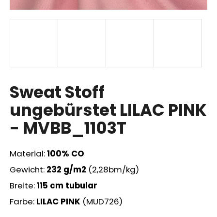
SUCHEN
W
Sweat Stoff
i
r
ungebürstet LILAC PINK
e
m
- MVBB_1103T
p
f
e
Material:
100% CO
h
Gewicht:
232
g/m2
(2,28bm/kg)
l
e
Breite:
115 cm tubular
n
Farbe:
LILAC PINK
(MUD726)