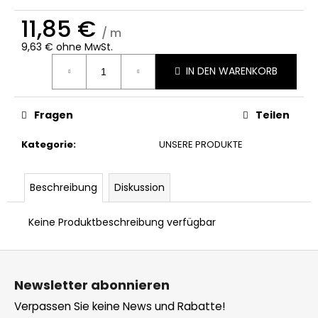
11,85 €
/ m
9,63 € ohne MwSt.
Verkaufspreis:
IN DEN WARENKORB
Fragen
Teilen
Kategorie
:
UNSERE PRODUKTE
Beschreibung
Diskussion
Keine Produktbeschreibung verfügbar
F
u
Newsletter abonnieren
ß
Verpassen Sie keine News und Rabatte!
z