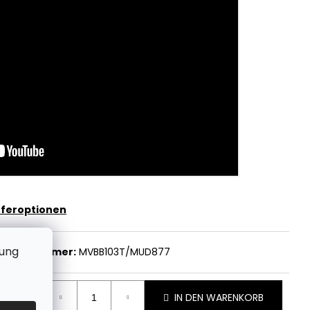
eferoptionen
zung
rtikelnummer:
MVBB103T/MUD877
IN DEN WARENKORB