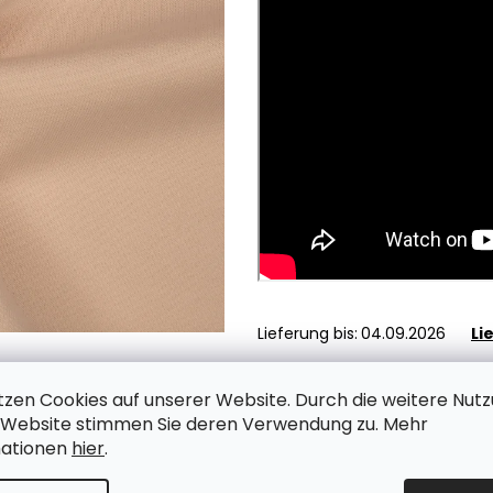
Lieferung bis:
04.09.2026
Li
tzen Cookies auf unserer Website.
Durch die weitere Nut
Zur Bestellung
A
 Website stimmen Sie deren Verwendung zu. Mehr
mationen
hier
.
10 €
/ m
8,13 € ohne MwSt.