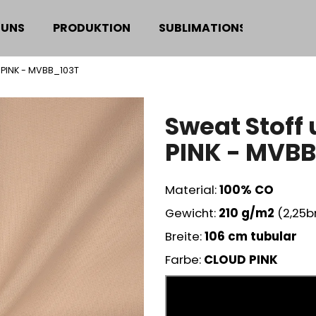
 UNS
PRODUKTION
SUBLIMATIONSDRUCK
 PINK - MVBB_103T
Was suchen Sie?
Sweat Stoff
SUCHEN
PINK - MVB
Material:
100% CO
Wir empfehlen
Gewicht:
210
g/m2
(2,25
Breite:
106 cm tubular
Farbe:
CLOUD PINK