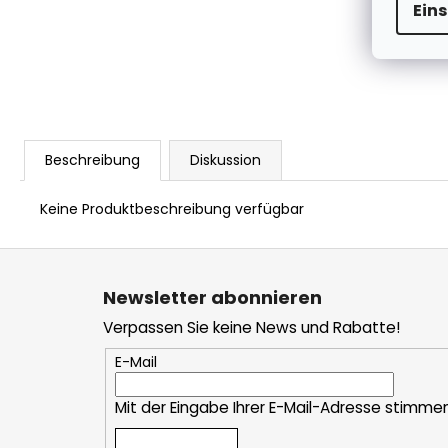
Ein
Beschreibung
Diskussion
Keine Produktbeschreibung verfügbar
F
u
Newsletter abonnieren
ß
Verpassen Sie keine News und Rabatte!
z
e
E-Mail
i
Mit der Eingabe Ihrer E-Mail-Adresse stimme
l
e