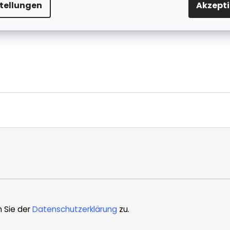
stellungen
Akzepti
Verkaufspreis:
Kategorie
:
UNSERE
n Sie der
Datenschutzerklärung
zu.