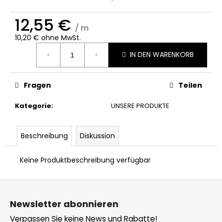
12,55 €
/ m
10,20 € ohne MwSt.
Verkaufspreis:
IN DEN WARENKORB
Fragen
Teilen
Kategorie
:
UNSERE PRODUKTE
Beschreibung
Diskussion
Keine Produktbeschreibung verfügbar
F
u
Newsletter abonnieren
ß
Verpassen Sie keine News und Rabatte!