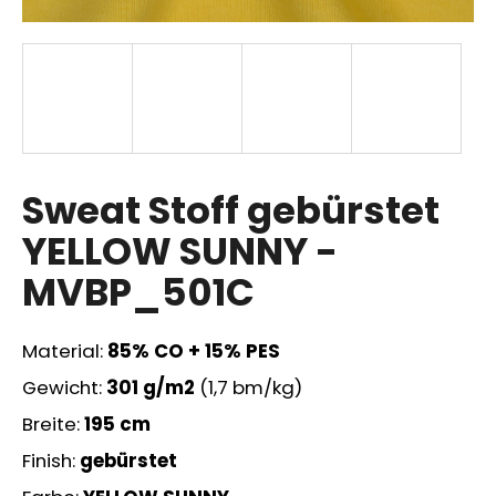
SUCHEN
W
Sweat Stoff gebürstet
i
r
YELLOW SUNNY -
e
m
MVBP_501C
p
f
e
Material:
85
% CO + 15% PES
h
Gewicht:
301
g/m2
(1,7 bm/kg)
l
e
Breite:
195 cm
n
Finish:
gebürstet