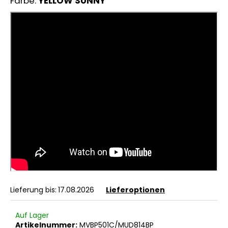
Farbe:
YELLOW SUNNY
Lieferung bis:
17.08.2026
Lieferoptionen
Auf Lager
Artikelnummer:
MVBP501C/MUD814BP