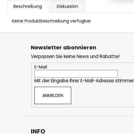
Beschreibung
Diskussion
Keine Produktbeschreibung verfügbar
F
u
Newsletter abonnieren
ß
Verpassen Sie keine News und Rabatte!
z
e
E-Mail
i
Mit der Eingabe Ihrer E-Mail-Adresse stimme
l
e
ANMELDEN
INFO