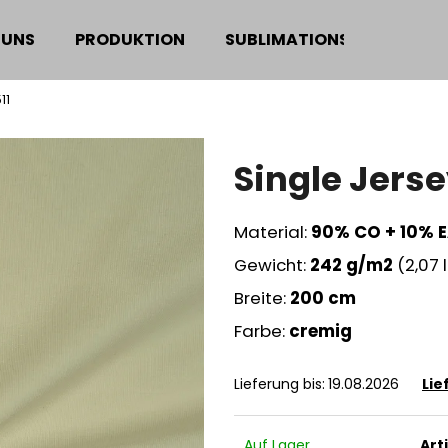
 UNS
PRODUKTION
SUBLIMATIONSDRUCK
11
Was suchen Sie?
Single Jers
SUCHEN
Material:
90% CO + 10% 
Gewicht:
242
g/m2
(2,07 
Wir empfehlen
Breite:
200 cm
Farbe:
cremig
Lieferung bis:
19.08.2026
Lie
Auf Lager
Art