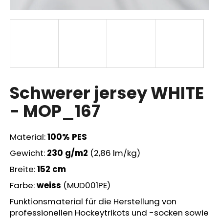
SUCHEN
W
Schwerer jersey WHITE
i
r
- MOP_167
e
m
p
Material:
100% PES
f
Gewicht:
230 g/m2
(2,86 lm/kg)
e
h
Breite:
152 cm
l
Farbe:
weiss
(MUD001PE)
e
n
Funktionsmaterial für die Herstellung von
professionellen Hockeytrikots und -socken sowie