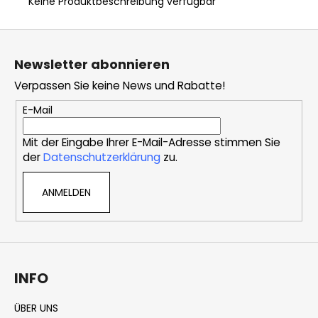
Keine Produktbeschreibung verfügbar
F
u
Newsletter abonnieren
ß
Verpassen Sie keine News und Rabatte!
z
e
E-Mail
i
Mit der Eingabe Ihrer E-Mail-Adresse stimmen Sie
l
der
Datenschutzerklärung
zu.
e
ANMELDEN
INFO
ÜBER UNS