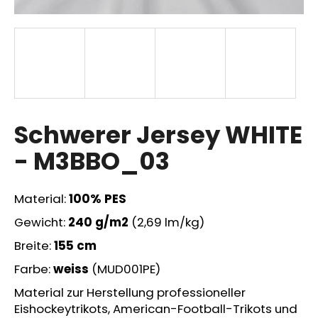
SUCHEN
W
Schwerer Jersey WHITE
i
r
- M3BBO_03
e
m
p
Material:
100% PES
f
Gewicht:
240 g/m2
(2,69 lm/kg)
e
h
Breite:
155 cm
l
Farbe:
weiss
(MUD001PE)
e
n
Material zur Herstellung professioneller
Eishockeytrikots, American-Football-Trikots und