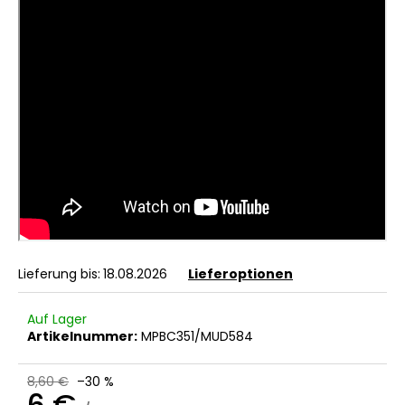
Lieferung bis:
18.08.2026
Lieferoptionen
Auf Lager
Artikelnummer:
MPBC351/MUD584
8,60 €
–30 %
6 €