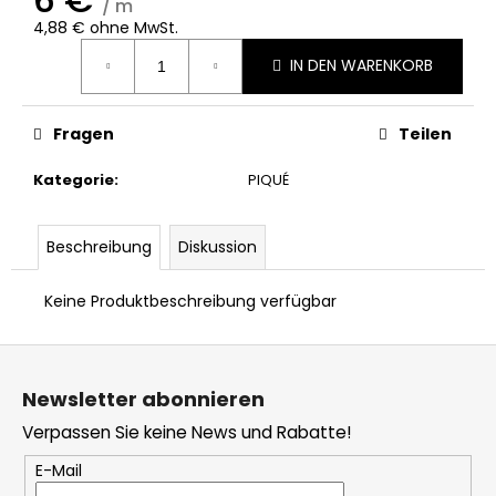
/ m
4,88 € ohne MwSt.
Verkaufspreis:
IN DEN WARENKORB
Fragen
Teilen
Kategorie
:
PIQUÉ
Beschreibung
Diskussion
Keine Produktbeschreibung verfügbar
F
u
Newsletter abonnieren
ß
Verpassen Sie keine News und Rabatte!
z
e
E-Mail