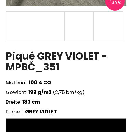
–30 %
SUCHEN
W
Piqué GREY VIOLET -
i
r
MPBČ_351
e
m
p
Material:
100% CO
f
Gewicht:
199
g/m2
(2,75 bm/kg)
e
h
Breite:
183 cm
l
Farbe
: GREY VIOLET
e
n