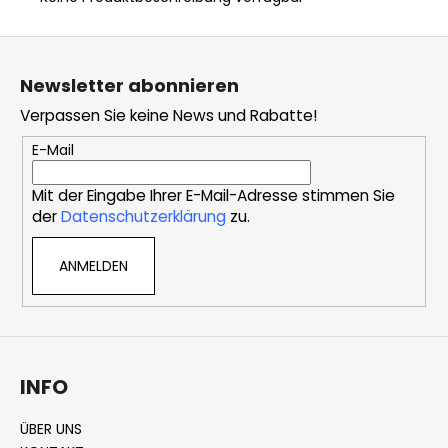
F
u
Newsletter abonnieren
ß
Verpassen Sie keine News und Rabatte!
z
e
E-Mail
i
Mit der Eingabe Ihrer E-Mail-Adresse stimmen Sie
l
der
Datenschutzerklärung
zu.
e
ANMELDEN
INFO
ÜBER UNS