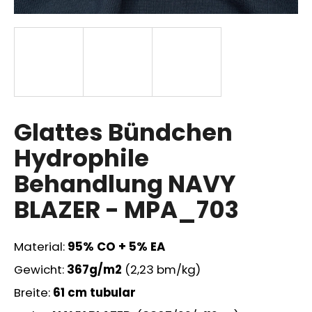
SUCHEN
W
Glattes Bündchen
i
r
Hydrophile
e
m
Behandlung NAVY
p
BLAZER - MPA_703
f
e
h
Material:
95% CO + 5% EA
l
e
Gewicht:
367g/m2
(2,23 bm/kg)
n
Breite:
61 cm
tubular