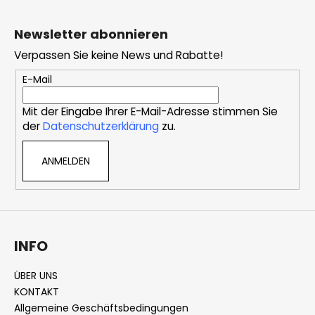
F
u
Newsletter abonnieren
ß
Verpassen Sie keine News und Rabatte!
z
e
E-Mail
i
Mit der Eingabe Ihrer E-Mail-Adresse stimmen Sie
l
der
Datenschutzerklärung
zu.
e
ANMELDEN
INFO
ÜBER UNS
KONTAKT
Allgemeine Geschäftsbedingungen