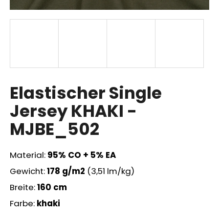
SUCHEN
W
Elastischer Single
i
r
Jersey KHAKI -
e
m
MJBE_502
p
f
e
Material:
95% CO + 5% EA
h
Gewicht:
178 g/m2
(3,51 lm/kg)
l
e
Breite:
160 cm
n
Farbe:
khaki