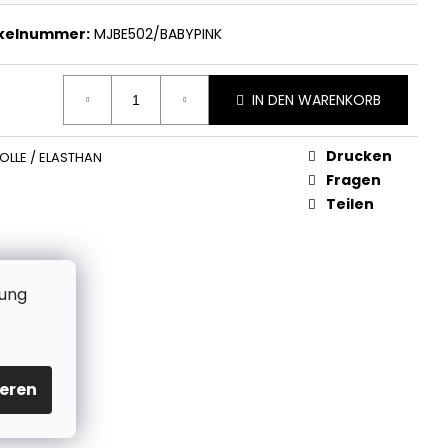
ikelnummer:
MJBE502/BABYPINK
IN DEN WARENKORB
Drucken
LLE / ELASTHAN
Fragen
Teilen
zung
eren