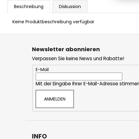
Beschreibung
Diskussion
Keine Produktbeschreibung verfügbar
F
u
Newsletter abonnieren
ß
Verpassen Sie keine News und Rabatte!
z
e
E-Mail
i
Mit der Eingabe Ihrer E-Mail-Adresse stimme
l
e
ANMELDEN
INFO