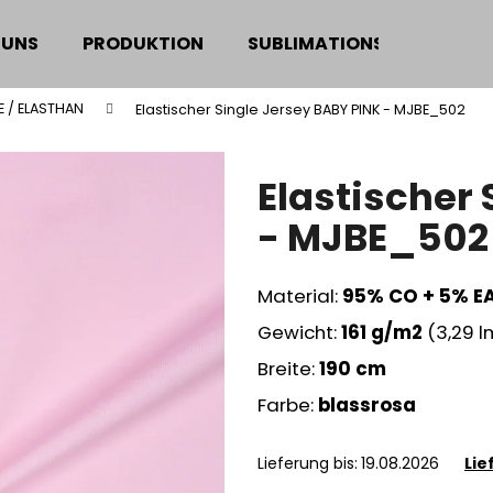
 UNS
PRODUKTION
SUBLIMATIONSDRUCK
 / ELASTHAN
Elastischer Single Jersey BABY PINK - MJBE_502
Was suchen Sie?
Elastischer 
SUCHEN
- MJBE_502
Material:
95% CO + 5% E
Wir empfehlen
Gewicht:
161 g/m2
(3,29 
Breite:
190 cm
Farbe:
blassrosa
Lieferung bis:
19.08.2026
Lie