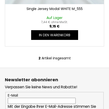
Single Jersey Modal WHITE M_555
Auf Lager
7,44 € ohne MwSt.
9,15 €
IN DEN WARENKORB
2
Artikel insgesamt
S
t
F
e
u
u
Newsletter abonnieren
e
ß
r
Verpassen Sie keine News und Rabatte!
z
e
e
E-Mail
l
i
e
Mit der Eingabe Ihrer E-Mail-Adresse stimmen Sie
l
m