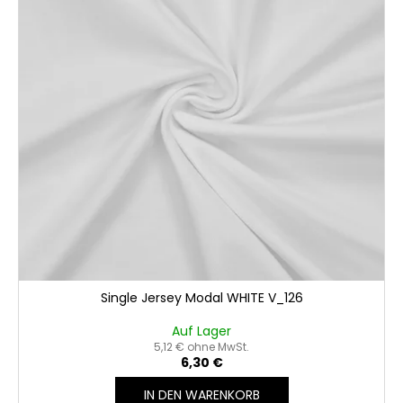
t
e
i
d
e
e
r
r
u
P
n
r
g
o
d
u
k
t
e
Single Jersey Modal WHITE V_126
Auf Lager
5,12 € ohne MwSt.
6,30 €
IN DEN WARENKORB