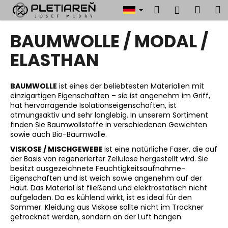
W
Zum
Suchen
Ware
M
Login
Inhalt
a
springen
Zurück
Zurück
r
BAUMWOLLE / MODAL /
zum
zum
e
W
ELASTHAN
n
a
k
s
o
BAUMWOLLE
ist eines der beliebtesten Materialien mit
s
r
einzigartigen Eigenschaften – sie ist angenehm im Griff,
hat hervorragende Isolationseigenschaften, ist
u
b
atmungsaktiv und sehr langlebig. In unserem Sortiment
c
finden Sie Baumwollstoffe in verschiedenen Gewichten
h
sowie auch Bio-Baumwolle.
e
VISKOSE / MISCHGEWEBE
ist eine natürliche Faser, die auf
n
der Basis von regenerierter Zellulose hergestellt wird. Sie
besitzt ausgezeichnete Feuchtigkeitsaufnahme-
S
Eigenschaften und ist weich sowie angenehm auf der
i
Haut. Das Material ist fließend und elektrostatisch nicht
aufgeladen. Da es kühlend wirkt, ist es ideal für den
e
Sommer. Kleidung aus Viskose sollte nicht im Trockner
?
getrocknet werden, sondern an der Luft hängen.