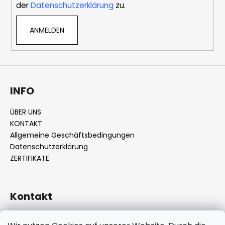
der
Datenschutzerklärung
zu.
e
e
n
ANMELDEN
t
e
d
e
r
L
INFO
i
s
ÜBER UNS
t
KONTAKT
e
Allgemeine Geschäftsbedingungen
Datenschutzerklärung
ZERTIFIKATE
Kontakt
info
@
pletiaren.eu