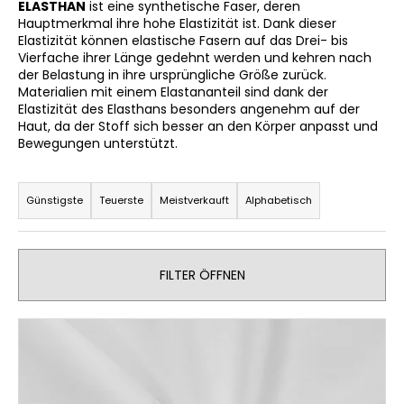
ELASTHAN
ist eine synthetische Faser, deren
Hauptmerkmal ihre hohe Elastizität ist. Dank dieser
Elastizität können elastische Fasern auf das Drei- bis
Vierfache ihrer Länge gedehnt werden und kehren nach
SUCHEN
der Belastung in ihre ursprüngliche Größe zurück.
Materialien mit einem Elastananteil sind dank der
Elastizität des Elasthans besonders angenehm auf der
Haut, da der Stoff sich besser an den Körper anpasst und
Bewegungen unterstützt.
W
i
P
r
r
Günstigste
Teuerste
Meistverkauft
Alphabetisch
e
o
m
p
d
f
u
FILTER ÖFFNEN
e
k
h
t
l
L
s
e
i
o
n
s
r
t