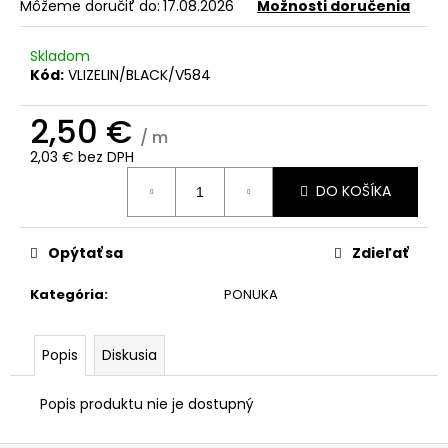
č
Môžeme doručiť do:
17.08.2026
Možnosti doručenia
a
m
Skladom
e
Kód:
VLIZELIN/BLACK/V584
2,50 €
/ m
2,03 € bez DPH
Jednotková
DO KOŠÍKA
cena:
Opýtať sa
Zdieľať
Kategória
:
PONUKA
Popis
Diskusia
Popis produktu nie je dostupný