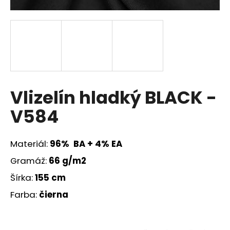
á
j
s
ť
?
Vlizelín hladký BLACK -
V584
HĽADAŤ
Materiál:
96% BA + 4% EA
Gramáž:
66
g/m2
O
d
Šírka:
155 cm
p
Farba:
čierna
o
r
ú