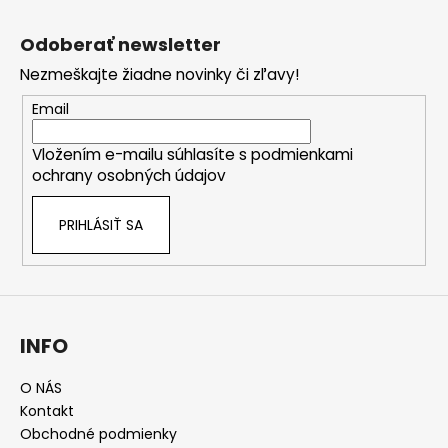
Z
á
Odoberať newsletter
p
Nezmeškajte žiadne novinky či zľavy!
ä
t
Email
i
Vložením e-mailu súhlasíte s
podmienkami
e
ochrany osobných údajov
PRIHLÁSIŤ SA
INFO
O NÁS
Kontakt
Obchodné podmienky