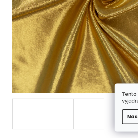
Tento 
vyjadr
Nas