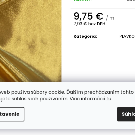
9,75 €
/ m
7,93 € bez DPH
Jednotková
cena:
Kategória
:
PLAVKO
web používa súbory cookie. Ďalším prechádzaním tohto
ujete súhlas s ich používaním. Viac informácií
tu
.
tavenie
Súhl