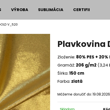
S
VÝROBA
SUBLIMÁCIA
CERTIFIKÁTY
GOLD V_520
Čo potrebujete nájsť?
Plavkovina
HĽADAŤ
Zloženie:
80
% PES + 20% 
Gramáž:
206
g/m2
(3,24
Odporúčame
Šírka:
150 cm
Farba:
zlatá
Môžeme doručiť do:
19.08.2026
Skladom
Kód