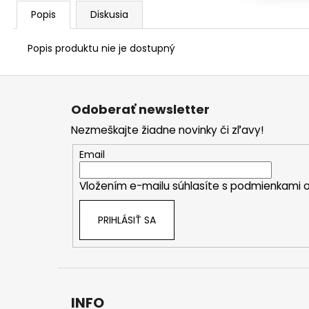
Popis
Diskusia
Popis produktu nie je dostupný
Z
á
Odoberať newsletter
p
Nezmeškajte žiadne novinky či zľavy!
ä
t
Email
i
Vložením e-mailu súhlasíte s
podmienkami o
e
PRIHLÁSIŤ SA
INFO