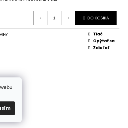
DO KOŠÍKA
Tlač
VINY
Opýtať sa
Zdieľať
 webu
asím