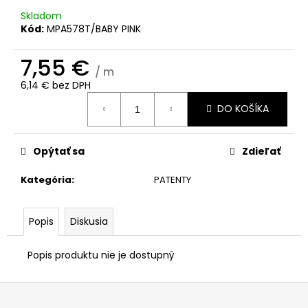
č
a
Skladom
Kód:
MPA578T/BABY PINK
m
e
7,55 €
/ m
6,14 € bez DPH
Jednotková
DO KOŠÍKA
cena:
Opýtať sa
Zdieľať
Kategória
:
PATENTY
Popis
Diskusia
Popis produktu nie je dostupný
Z