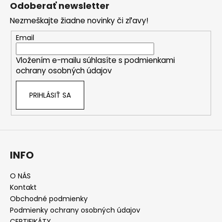
á
Odoberať newsletter
p
Nezmeškajte žiadne novinky či zľavy!
ä
t
Email
i
Vložením e-mailu súhlasíte s
podmienkami
e
ochrany osobných údajov
PRIHLÁSIŤ SA
INFO
O NÁS
Kontakt
Obchodné podmienky
Podmienky ochrany osobných údajov
CERTIFIKÁTY