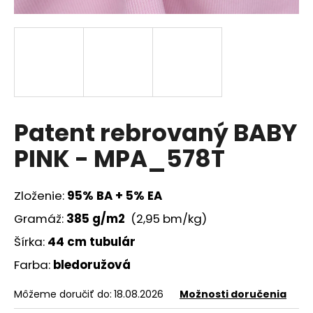
á
j
s
ť
?
Patent rebrovaný BABY
PINK - MPA_578T
HĽADAŤ
Zloženie:
95% BA + 5% EA
Gramáž:
385 g/m2
(2,95 bm/kg)
O
d
Šírka:
44 cm tubulár
p
Farba:
bledoružová
o
r
Môžeme doručiť do:
18.08.2026
Možnosti doručenia
ú