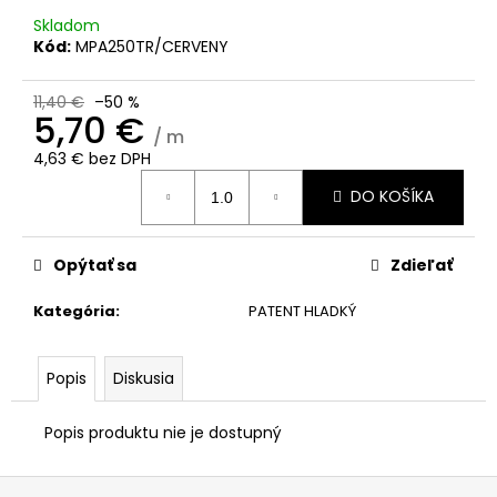
č
a
Skladom
Kód:
MPA250TR/CERVENY
m
e
11,40 €
–50 %
5,70 €
/ m
4,63 € bez DPH
Jednotková
DO KOŠÍKA
cena:
Opýtať sa
Zdieľať
Kategória
:
PATENT HLADKÝ
Popis
Diskusia
Popis produktu nie je dostupný
Z