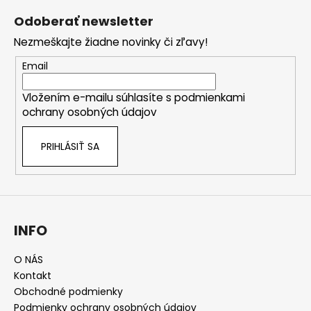
á
Odoberať newsletter
p
Nezmeškajte žiadne novinky či zľavy!
ä
t
Email
i
Vložením e-mailu súhlasíte s
podmienkami
e
ochrany osobných údajov
PRIHLÁSIŤ SA
INFO
O NÁS
Kontakt
Obchodné podmienky
Podmienky ochrany osobných údajov