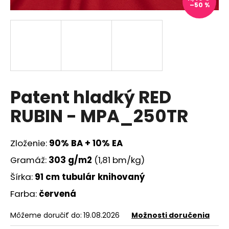
–50 %
á
j
s
ť
?
Patent hladký RED
RUBIN - MPA_250TR
HĽADAŤ
Zloženie:
90% BA + 10% EA
Gramáž:
303 g/m2
(1,81 bm/kg)
O
d
Šírka:
91
cm tubulár knihovaný
p
Farba:
červená
o
r
Môžeme doručiť do:
19.08.2026
Možnosti doručenia
ú