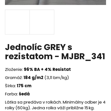
á
j
s
ť
?
Jednolíc GREY s
rezistatom - MJBR_341
HĽADAŤ
Zloženie:
96% BA + 4% Resistat
Gramáž:
184
g/m2
(3,11 bm/kg)
O
d
Šírka:
175 cm
p
Farba:
šedá
o
r
Látka sa predáva v rolkách. Minimálny odber je 4
ú
rolky (60 kg). Jedna rolka váži približne 15 kg.