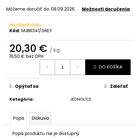
č
a
Môžeme doručiť do:
08.09.2026
Možnosti doručenia
m
e
Na objednávku
Kód:
MJBR341/GREY
20,30 €
/ kg
16,50 € bez DPH
Jednotková
DO KOŠÍKA
cena:
Opýtať sa
Zdieľať
Kategória
:
JEDNOLÍCE
Popis
Diskusia
Popis produktu nie je dostupný