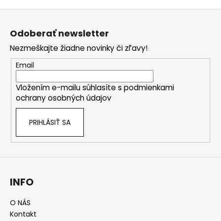
Z
á
Odoberať newsletter
p
Nezmeškajte žiadne novinky či zľavy!
ä
t
Email
i
Vložením e-mailu súhlasíte s
podmienkami
e
ochrany osobných údajov
PRIHLÁSIŤ SA
INFO
O NÁS
Kontakt