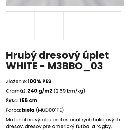
á
j
s
ť
?
Hrubý dresový úplet
WHITE - M3BBO_03
HĽADAŤ
Zloženie:
100% PES
Gramáž:
240 g/m2
(2,69 bm/kg)
O
d
Šírka:
155 cm
p
Farba:
biela
(MUD001PE)
o
r
Materiál na výrobu profesionálnych hokejových
ú
dresov, dresov pre americký futbal a ragby.