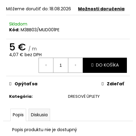
č
a
Môžeme doručiť do:
18.08.2026
Možnosti doručenia
m
e
Skladom
Kód:
M3BB03/MUD001PE
5 €
/ m
4,07 € bez DPH
Jednotková
DO KOŠÍKA
cena:
Opýtať sa
Zdieľať
Kategória
:
DRESOVÉ ÚPLETY
Popis
Diskusia
Popis produktu nie je dostupný