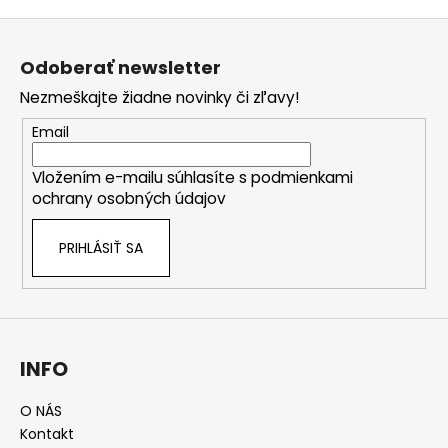
Z
á
Odoberať newsletter
p
Nezmeškajte žiadne novinky či zľavy!
ä
t
Email
i
Vložením e-mailu súhlasíte s
podmienkami
e
ochrany osobných údajov
PRIHLÁSIŤ SA
INFO
O NÁS
Kontakt