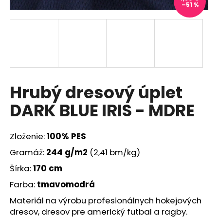
–51 %
á
j
s
ť
?
Hrubý dresový úplet
DARK BLUE IRIS - MDRE
HĽADAŤ
Zloženie:
100% PES
Gramáž:
244 g/m2
(2,41 bm/kg)
O
d
Šírka:
170 cm
p
Farba:
tmavomodrá
o
r
Materiál na výrobu profesionálnych hokejových
ú
dresov, dresov pre americký futbal a ragby.