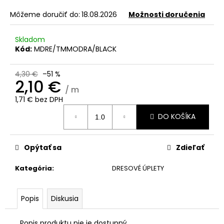
č
a
Môžeme doručiť do:
18.08.2026
Možnosti doručenia
m
e
Skladom
Kód:
MDRE/TMMODRA/BLACK
4,30 €
–51 %
2,10 €
/ m
1,71 € bez DPH
Jednotková
DO KOŠÍKA
cena:
Opýtať sa
Zdieľať
Kategória
:
DRESOVÉ ÚPLETY
Popis
Diskusia
Popis produktu nie je dostupný