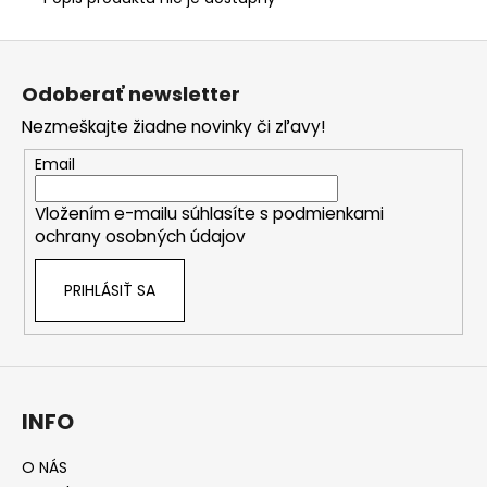
Z
á
Odoberať newsletter
p
Nezmeškajte žiadne novinky či zľavy!
ä
t
Email
i
Vložením e-mailu súhlasíte s
podmienkami
e
ochrany osobných údajov
PRIHLÁSIŤ SA
INFO
O NÁS