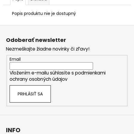
Popis produktu nie je dostupný
Z
á
Odoberať newsletter
p
Nezmeškajte žiadne novinky či zľavy!
ä
t
Email
i
Vložením e-mailu súhlasíte s
podmienkami
e
ochrany osobných údajov
PRIHLÁSIŤ SA
INFO