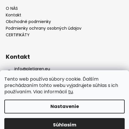
O NÁS
Kontakt
Obchodné podmienky
Podmienky ochrany osobných údajov
CERTIFIKÁTY
Kontakt
info
@
pletiaren.eu
+421 32 649 91 13 (7:00-15:30)
Tento web používa súbory cookie. Ďalším
https://www.facebook.com/pletiarenjosefmudry
prechádzaním tohto webu vyjadrujete súhlas s ich
pletiaren
používaním. Viac informácií
tu
.
Nastavenie
Vytvoril Shoptet
Copyright 2026
PLETIAREŇ, s.r.o.
. Všetky práva
Súhlasím
vyhradené.