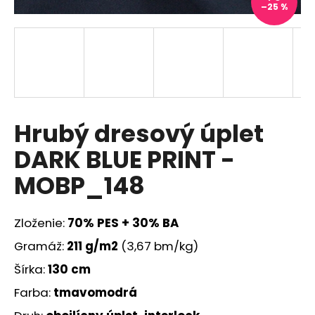
–25 %
á
j
s
ť
?
Hrubý dresový úplet
DARK BLUE PRINT -
HĽADAŤ
MOBP_148
Zloženie:
70% PES + 30% BA
O
d
Gramáž:
211
g/m2
(3,67 bm/kg)
p
Šírka:
130 cm
o
r
Farba:
tmavomodrá
ú