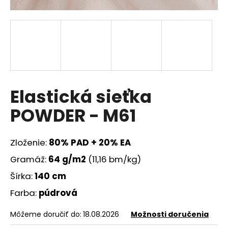
á
j
s
ť
?
Elastická sieťka
POWDER - M61
HĽADAŤ
Zloženie:
80% PAD + 20% EA
Gramáž:
64 g/m2
(11,16 bm/kg)
O
d
Šírka:
140 cm
p
Farba:
púdrová
o
r
Môžeme doručiť do:
18.08.2026
Možnosti doručenia
ú