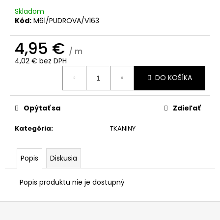
č
a
Skladom
Kód:
M61/PUDROVA/V163
m
e
4,95 €
/ m
4,02 € bez DPH
Jednotková
DO KOŠÍKA
cena:
Opýtať sa
Zdieľať
Kategória
:
TKANINY
Popis
Diskusia
Popis produktu nie je dostupný
Z