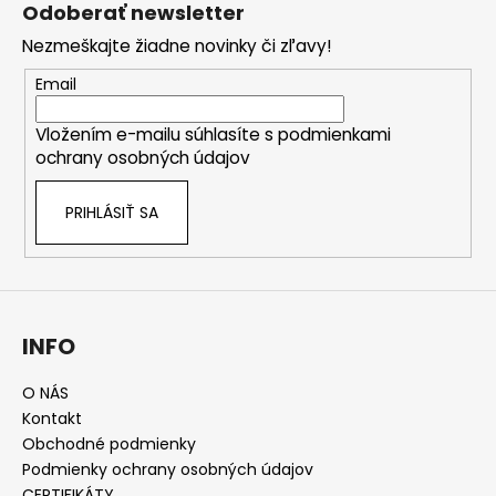
á
Odoberať newsletter
p
Nezmeškajte žiadne novinky či zľavy!
ä
t
Email
i
Vložením e-mailu súhlasíte s
podmienkami
e
ochrany osobných údajov
PRIHLÁSIŤ SA
INFO
O NÁS
Kontakt
Obchodné podmienky
Podmienky ochrany osobných údajov
CERTIFIKÁTY