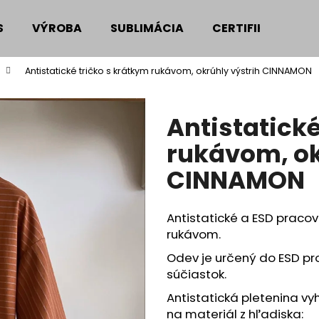
S
VÝROBA
SUBLIMÁCIA
CERTIFIKÁTY
Antistatické tričko s krátkym rukávom, okrúhly výstrih CINNAMON
Čo potrebujete nájsť?
Antistatické
HĽADAŤ
rukávom, ok
CINNAMON
Odporúčame
Antistatické a ESD pracov
rukávom.
Odev je určený do ESD pro
súčiastok.
Antistatická pletenina v
na materiál z hľadiska: