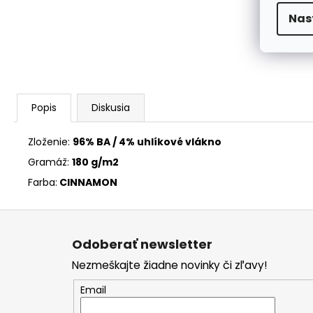
Nas
Popis
Diskusia
Zloženie:
96% BA / 4% uhlíkové vlákno
Gramáž:
180 g/m2
Farba:
CINNAMON
Z
á
Odoberať newsletter
p
Nezmeškajte žiadne novinky či zľavy!
ä
t
Email
i