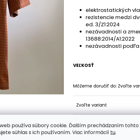
elektrostatických vl
rezistencie medzi d
ed. 3/Z1:2024
nezávadnosti a zme
13688:2014/A1:2022
nezávadnosti podľa 
VEĽKOSŤ
Môžeme doručiť do:
Zvoľte var
Zvoľte variant
16 €
web používa súbory cookie. Ďalším prechádzaním tohto
13,01 € bez DPH
ujete súhlas s ich používaním. Viac informácií
tu
.
Jednotková