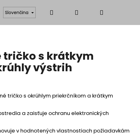
Hľadať
Prihlásenie
Nákupný
ANTISTATICKÉ FUNKČNÉ MATERIÁLY, PRACOVNÉ OBLE
Slovenčina
košík
 tričko s krátkym
rúhly výstrih
né tričko s okrúhlym priekrčníkom a krátkym
stredia a zaisťuje ochranu elektronických
yhovuje v hodnotených vlastnostiach požiadavkám